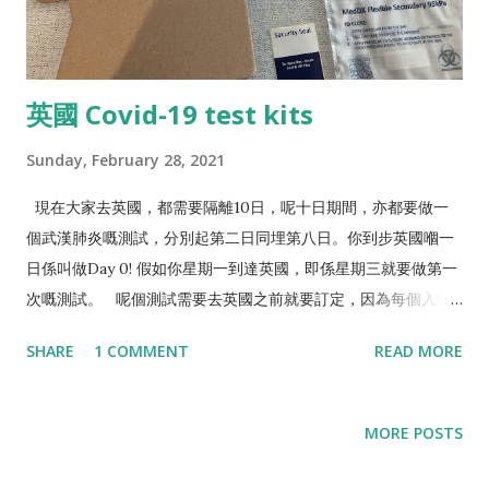
英國 Covid-19 test kits
Sunday, February 28, 2021
現在大家去英國，都需要隔離10日，呢十日期間，亦都要做一
個武漢肺炎嘅測試，分別起第二日同埋第八日。你到步英國嗰一
日係叫做Day 0! 假如你星期一到達英國，即係星期三就要做第一
次嘅測試。 呢個測試需要去英國之前就要訂定，因為每個入境
英國嘅人都要填一張表格 passenger locator form，當中有一
SHARE
1 COMMENT
READ MORE
個資料係呢個測試嘅 invoice number. 我呢度就簡單講吓一啲要
留意嘅地方，但係大家都真係要睇返官方網站，因為佢哋隨時會
有更新。 呢一個簡單講入境英國要留意嘅地方
MORE POSTS
https://www.gov.uk/uk-border-control 呢一個就提醒你去
英國之前要注意嘅地方 //上機前要交negative test result