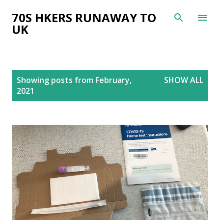
Skip to main content
70S HKERS RUNAWAY TO
UK
P
Showing posts from February,
SHOW ALL
o
2021
s
t
s