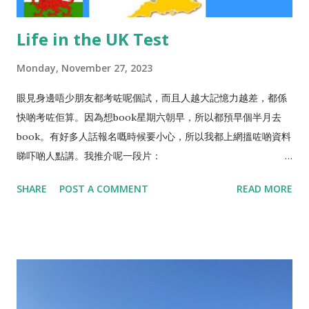
屋&出Offer 睇屋當日，agent 會大概講一次間屋各樣嘢俾你知，
有任何疑問請當刻問清楚，同agent傾過嘅重要事項請你出Offer
Life in the UK Test
嘅時候清楚寫明，免得之後口同鼻拗，例如你見到隻窗爛咗而
agent話業主會整返，你就喺出Offer時寫明 “assumed the
Monday, November 27, 2023
broken window in kitchen will be repaired before tenancy
starts”。出offer主要係填offer form 或者出個offer email, 之
眼見身邊唔少朋友都考咗呢個試，而且人越大記憶力越差，都係
後再補電話確認agent收到你嘅offer。出offer時，要列明租金、
快啲考咗佢算。因為想book星期六朝早，所以都預早個半月去
租期、起租日期、會否俾upfront, 會俾幾多個月等。跟住就係講
book。有好多人話報名嘅時候要小心，所以我都上網搵咗啲資料
出你對間屋嘅要求，例如要做專業清潔，要油油，要處理牆身發
睇吓啲人點講。我推介呢一段片：
霉，同埋先前提及嘅一啲特別事項等。 而每個agent收到offer後
https://www.youtube.com/watch?v=LZ2SG64iNU4 如何準
SHARE
POST A COMMENT
READ MORE
做法都可能不同，有啲一收到有人出offer，就會交俾業主睇吓接
備？ 我就唔係好鍾意睇咁多字，不過若然喜歡揸住本書嚟溫嘅，
唔接受。有啲就等吓先，收齊晒先一次過交俾業主決定揀邊一
都可以上網買呢一本書。 https://amzn.to/3N3zNPn (2023
個。所以，如果有心租嘅話，唔好拖得太耐，盡快決定然後通知
edition) 另外亦都有Online版。
agent，成功機會就會大啲。 當業主...
https://lifeintheuktests.co.uk/study-guide/?
chapter=1/#start0 考完嘅朋友都話佢哋主力都係操嗰16個
exam , 所以一個月前我就開始唔睇書嘅情況之下就咁做16個