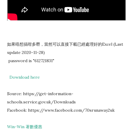
如果唔想搞咁多嘢，當然可以直接下載已經處理好的Excel (Last
update 2020-11-28)
password is "612721831"
Download here
Source: https://get-information-
schools.service.gov.uk/Downloads
Facebook: https://www.facebook.com/70srunaway2uk
Win-Win 著數優惠