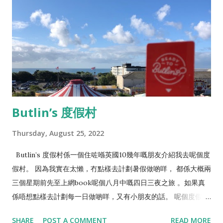
exam。一開始做基本上錯超過一半🤪，不過主要都係想知道大概
點樣問法，問啲咩，攞個感覺。 16個exam:
https://lifeintheuktestweb.co.uk/exams-1-12/ 之後就正式
溫習…… 首先呢個唔係雞精，唔係懶人包…. 純粹分享，可能你睇
完覺得都冇乜料到😂😂 報名就睇返呢一個YouTuber的講解：
https://www.youtube.com/watch?v=LZ2SG64iNU4 溫習方
面，仲有其他網友嘅分享，我都覺得幾有用，例如
https://travelplansite.wordpress.com/2023/06/30/life-
Butlin’s 度假村
in-the-uk-test-summary/
https://jcinuk.blogspot.com/2023/05/LifeintheUKTest-
Thursday, August 25, 2022
Preparation.html 而我嘅溫習方法： 1. 一開始，16個exam當
中，一次過做四至六個，攞個感覺。 2. 睇一次summary notes:
Butlin’s 度假村係一個住咗喺英國10幾年嘅朋友介紹我去呢個度
https://lifeintheuktests.co.uk/study-guide/?
假村。 因為我實在太懶，冇點樣去計劃暑假做啲咩， 都係大概兩
chapter=6/#start28 3. 用方法記低四個地方不同嘅嘢（英格
三個星期前先至上網book呢個八月中嘅四日三夜之旅 。如果真
蘭，蘇格蘭，威爾斯，北愛爾蘭）花，聖人，法院，宗教…. 4. 我
係唔想點樣去計劃每一日做啲咩，又有小朋友的話。 呢個度假村
見網上其中一個方法係順次序，而呢個次序係一個 N 字，想像大
都幾好嘅，因為有好多機動遊戲， 亦都有個室內水上樂園，酒店
SHARE
POST A COMMENT
READ MORE