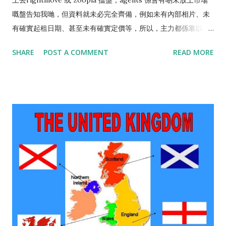
上去rightmove 或 zoopla 搵盤，agents 係會有啲未放上市場
嘅盤告知我哋，但資料就未必完全齊備，例如未有內部相片、未
有確實起租日期、甚至未有確實定價等，所以，主力都係靠以上
兩個渠道係最多最齊最集中。 當見到啱心水嘅盤，主要都係用電
SHARE
POST A COMMENT
READ MORE
話聯絡地產經紀（agent)，有時打電話打咗好多次都冇人聽，就
先爭取時間上網填咗啲基本資料俾agent 先，希望喺你未打到電
話之前佢會主動搵你（當然呢個機會好微，但都有幸試過agent
自動打返電話嚟嘅）。打得通呢個電話搵啱人你就成功咗第一
步，agent或會直接安排睇樓時間，但如果間屋仍然有租客住
緊，agent就要稍後和租客夾好時間才覆你。留意番，如果agent
好耐都冇搵返你嘅話，你需要再打電話去跟進，因為有時佢哋係
會唔記得咗，又或者曾經嘗試搵過你一次你冇聽電話佢哋就唔會
再搵你，直接放棄你。 另外，有時見到啲盤經OpenRent出租，
即係由業主自己放盤，不經地產經紀，約睇這類型嘅盤最直接就
係上OpenRent嘅平台搵返個盤出嚟，然後send message俾個業
主，講自己background，希望業主選中你，安排你去約睇。 睇